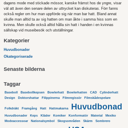
dagens mode med stickade mössor, kanske främst hos de yngre, visar
väl att även den senare delen av uttrycket kan diskuteras. Förr fanns
också regler om hur man uppförde sig när man bar hatt. Bland annat
skulle man alltid ta av sig hatten om man åkte i samma hiss som en
kvinna. Men skulle också alltid hålla sin hatt i handen i en kvinnas
sällskap vid museibesök och utställningar.
Kategorier
Huvudbonader
Okategoriserade
Senaste bilderna
Taggar
Baseboll
Basebollkepsen
Bowlerhatt
Bowlerhatten
CAD
Cylinderhatt
Design
Doktorshattar
Filippinerna
Filmregissör
Filmskådespelare
Huvudbonad
Folkdräkt
Framgång
Hatt
Hattmakarna
Huvudbonader
Keps
Kläder
Komiker
Konformatör
Material
Mexiko
Modeaccessoar
Nationalsymbol
Skogsområden
Skärm
Sombrero