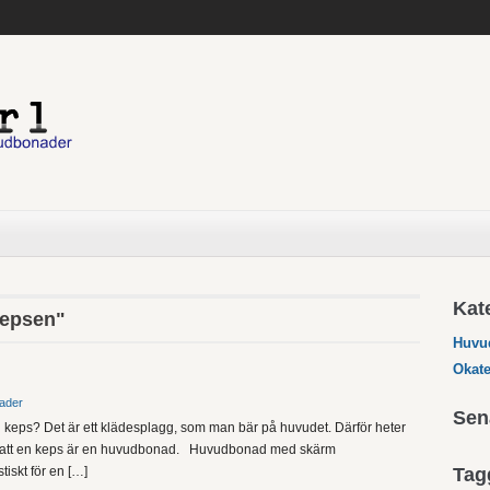
Kat
kepsen"
Huvu
s
Okate
ader
Sen
 keps? Det är ett klädesplagg, som man bär på huvudet. Därför heter
 att en keps är en huvudbonad. Huvudbonad med skärm
tiskt för en […]
Tag