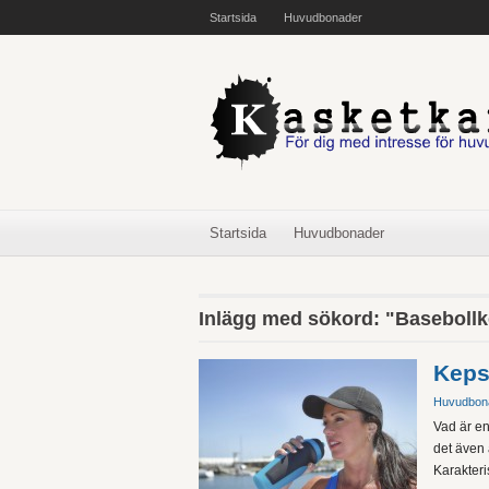
Startsida
Huvudbonader
Startsida
Huvudbonader
Inlägg med sökord: "Baseboll
Kep
Huvudbon
Vad är en
det även
Karakteris