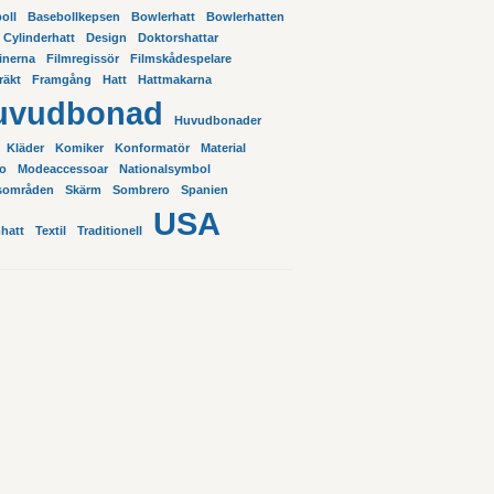
oll
Basebollkepsen
Bowlerhatt
Bowlerhatten
Cylinderhatt
Design
Doktorshattar
pinerna
Filmregissör
Filmskådespelare
räkt
Framgång
Hatt
Hattmakarna
uvudbonad
Huvudbonader
Kläder
Komiker
Konformatör
Material
o
Modeaccessoar
Nationalsymbol
sområden
Skärm
Sombrero
Spanien
USA
hatt
Textil
Traditionell