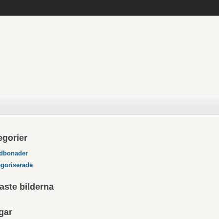
egorier
dbonader
goriserade
aste bilderna
gar