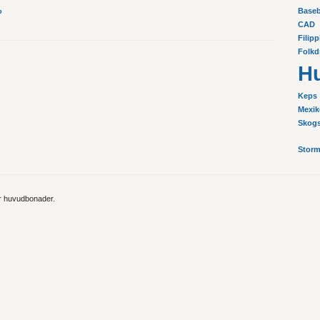
›
Baseb
CAD
Filip
Folkd
H
Keps
Mexik
Skog
Storm
ör huvudbonader.