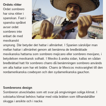
Ordets rötter
Ordet sombrero
har sina rötter i
spanskan. Fast i
spanska språket
avser ordet
sombrero inte
enbart de med
mexikanskt
ursprung. Där betyder det hattar i allmänhet. I Spanien särskiljer man
mellan hattar i allmänhet genom att benämna de bredbrättade
mexikanska hattarna som sombrero mejicano eller sombrero mexijano, i
betydelsen mexikansk solhatt. I Mexiko å andra sidan, kallas en sådan
bredbrättad hatt för sombrero charro då benämningen sombrero används
om alla hattar som har ett brätte. Charro är Mexicos motsvarighet till den
nordamerikanska cowboyen och den sydamerikanska gauchon.
Sombrerons design
Sombreron utvecklades som ett svar på omgivningen soliga klimat. I
solstarka klimat behövs hattar med vida brätten som tillhandahåller
skugga i ansikte och i nacke.