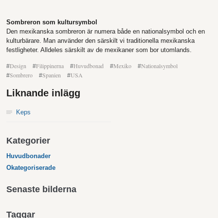
Sombreron som kultursymbol
Den mexikanska sombreron är numera både en nationalsymbol och en
kulturbärare. Man använder den särskilt vi traditionella mexikanska
festligheter. Alldeles särskilt av de mexikaner som bor utomlands.
Design
Filippinerna
Huvudbonad
Mexiko
Nationalsymbol
#
#
#
#
#
Sombrero
Spanien
USA
#
#
#
Liknande inlägg
Keps
Kategorier
Huvudbonader
Okategoriserade
Senaste bilderna
Taggar