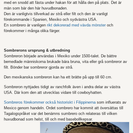
med en snodd att fästa under hakan för att hålla den på plats. Det är
män som bär den här huvudbonaden.
Den är vanligtvis tillverkad av strå eller filt och den är vanligt
förekommande i Spanien, Mexiko och sydvästra USA.
En sombrero är vanligen
rikt dekorerad med vävda mönster
och
förekommer i många olika färger.
Sombrerons ursprung & utbredning
Sombreron började användas i Mexiko under 1500-talet. De bättre
bemedlade människorna brukade bära bruna, vita eller grå sombreror av
filt. Bönder bar sombreror gjorda av strå.
Den mexikanska sombreron kan ha ett brätte på upp till 60 cm.
Sombreron nyttjades tidigt av ranchfolk även i andra delar av västra
USA. Där kom den att utvecklas vidare till cowboyhatten.
Sombreros förekommer också historiskt i Filippinerna
som influerats av
Mexico genom handeln. Ordet sombrero har kommit att översättas till
Tagalogspråket var det benämns sumbrero och relateras till vilken
huvudbonad som helst, till och med basebollkepsar.